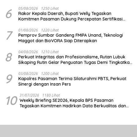
6
05/08/2026
1250 Lihat
Rakor Kepala Daerah, Bupati Welly Tegaskan
Komitmen Pasaman Dukung Percepatan Sertifikasi
Halal
7
01/08/2026
1220 Lihat
Pemprov Sumbar Gandeng FMIPA Unand, Teknologi
Maggot dan BioVORA Siap Diterapkan
8
04/08/2026
1210 Lihat
Perkuat Integritas dan Profesionalisme, Rutan Lubuk
Sikaping Rutin Gelar Penguatan Tugas Demi Tingkatkan
Kualitas Pelayanan
9
03/08/2026
1200 Lihat
Kapolres Pasaman Terima Silaturahmi PBTS, Perkuat
Sinergi dengan Insan Pers
10
31/07/2026
1180 Lihat
Weekly Briefing SE2026, Kepala BPS Pasaman
Tegaskan Komitmen Hadirkan Data Berkualitas dan
Tepat Waktu