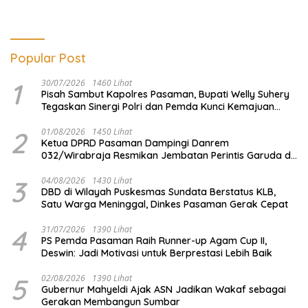
Polri
Popular Post
1
30/07/2026
1460 Lihat
Pisah Sambut Kapolres Pasaman, Bupati Welly Suhery
Tegaskan Sinergi Polri dan Pemda Kunci Kemajuan
Daerah
2
01/08/2026
1450 Lihat
Ketua DPRD Pasaman Dampingi Danrem
032/Wirabraja Resmikan Jembatan Perintis Garuda di
Tanah Kelahiran Tuanku Imam Bonjol
3
04/08/2026
1430 Lihat
DBD di Wilayah Puskesmas Sundata Berstatus KLB,
Satu Warga Meninggal, Dinkes Pasaman Gerak Cepat
4
31/07/2026
1390 Lihat
PS Pemda Pasaman Raih Runner-up Agam Cup II,
Deswin: Jadi Motivasi untuk Berprestasi Lebih Baik
5
02/08/2026
1390 Lihat
Gubernur Mahyeldi Ajak ASN Jadikan Wakaf sebagai
Gerakan Membangun Sumbar