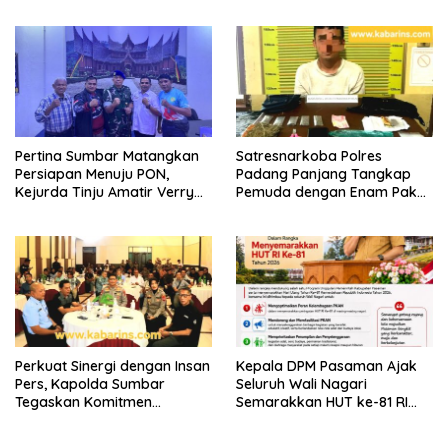
yang membutuhkan Dan
Bawang Merah dan Cabai
Menyelamatkan Nyawa
Merah
Sesama
Pertina Sumbar Matangkan
Satresnarkoba Polres
Persiapan Menuju PON,
Padang Panjang Tangkap
Kejurda Tinju Amatir Verry
Pemuda dengan Enam Paket
Mulyadi Cup Digelar
Ganja Kering di Tanah Datar
November
Perkuat Sinergi dengan Insan
Kepala DPM Pasaman Ajak
Pers, Kapolda Sumbar
Seluruh Wali Nagari
Tegaskan Komitmen
Semarakkan HUT ke-81 RI
Transparansi dalam
Melalui Peran Aktif PKAN
menjaga integritas institusi