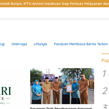
TU Antoni Hasibuan Siap Perkuat Pelayanan dan Kamtibmas di 
ogi
Olahraga
Lifestyle
Panduan Membaca Berita Terkini
Pop
1
2
3
Pasaman Raih Penghargaan Nasional