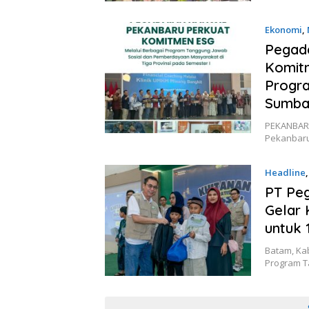
Ekonomi
,
Pegada
Komit
Progra
Sumbar
PEKANBARU,
Pekanbar
Headline
PT Peg
Gelar 
untuk 
Batam, Ka
Program T