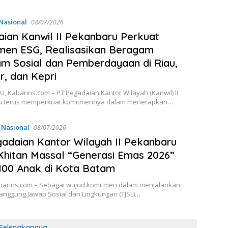
Nasional
08/07/2026
ian Kanwil II Pekanbaru Perkuat
men ESG, Realisasikan Beragam
m Sosial dan Pemberdayaan di Riau,
, dan Kepri
 Kabarins.com – PT Pegadaian Kantor Wilayah (Kanwil) II
u terus memperkuat komitmennya dalam menerapkan…
,
Nasional
08/07/2026
adaian Kantor Wilayah II Pekanbaru
Khitan Massal “Generasi Emas 2026”
100 Anak di Kota Batam
barins.com – Sebagai wujud komitmen dalam menjalankan
anggung Jawab Sosial dan Lingkungan (TJSL)…
Selengkapnya