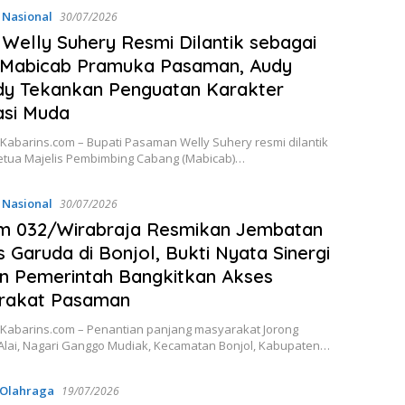
,
Nasional
30/07/2026
 Welly Suhery Resmi Dilantik sebagai
 Mabicab Pramuka Pasaman, Audy
dy Tekankan Penguatan Karakter
asi Muda
Kabarins.com – Bupati Pasaman Welly Suhery resmi dilantik
etua Majelis Pembimbing Cabang (Mabicab)…
,
Nasional
30/07/2026
m 032/Wirabraja Resmikan Jembatan
is Garuda di Bonjol, Bukti Nyata Sinergi
n Pemerintah Bangkitkan Akses
rakat Pasaman
Kabarins.com – Penantian panjang masyarakat Jorong
lai, Nagari Ganggo Mudiak, Kecamatan Bonjol, Kabupaten…
Olahraga
19/07/2026