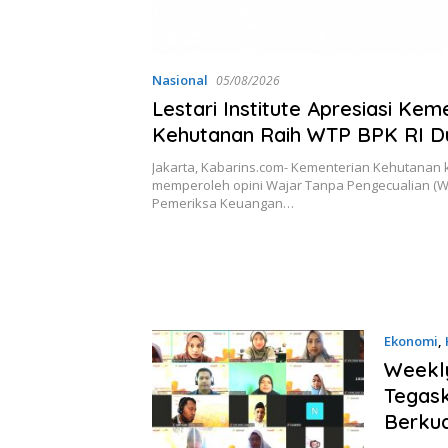
Nasional
05/08/2026
Lestari Institute Apresiasi Kem
Kehutanan Raih WTP BPK RI D
Berturut-turut
Jakarta, Kabarins.com- Kementerian Kehutanan 
memperoleh opini Wajar Tanpa Pengecualian (W
Pemeriksa Keuangan…
Ekonomi
,
Weekly
Tegas
Berkua