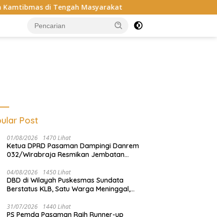
Tengah Masyarakat
Pemanfaatan Dana TKD di Dinas BMC
ular Post
01/08/2026
1470 Lihat
Ketua DPRD Pasaman Dampingi Danrem
032/Wirabraja Resmikan Jembatan
Perintis Garuda di Tanah Kelahiran
Tuanku Imam Bonjol
04/08/2026
1450 Lihat
DBD di Wilayah Puskesmas Sundata
Berstatus KLB, Satu Warga Meninggal,
Dinkes Pasaman Gerak Cepat
31/07/2026
1440 Lihat
PS Pemda Pasaman Raih Runner-up