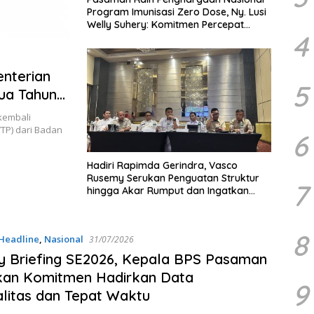
Program Imunisasi Zero Dose, Ny. Lusi
Welly Suhery: Komitmen Percepat
4
Cakupan Imunisasi Antar Daerah
Terbaik di Indonesia
enterian
5
ua Tahun
kembali
TP) dari Badan
6
Hadiri Rapimda Gerindra, Vasco
Rusemy Serukan Penguatan Struktur
7
hingga Akar Rumput dan Ingatkan
Pesan Prabowo
8
Headline
,
Nasional
31/07/2026
 Briefing SE2026, Kepala BPS Pasaman
kan Komitmen Hadirkan Data
9
litas dan Tepat Waktu