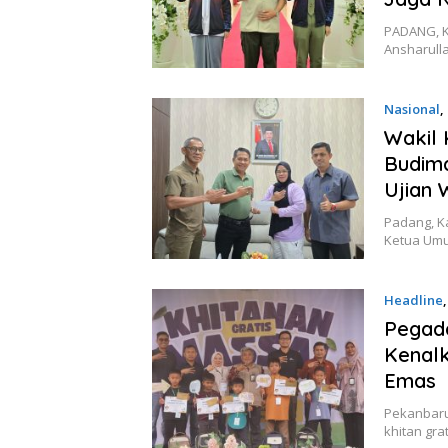
PADANG, K
Ansharull
Nasional
,
Wakil 
Budima
Ujian 
Padang, K
Ketua Umu
Headline
Pegada
Kenal
Emas
Pekanbaru
khitan gra