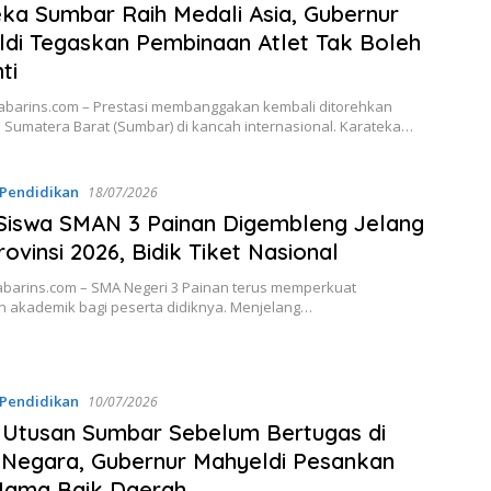
ka Sumbar Raih Medali Asia, Gubernur
di Tegaskan Pembinaan Atlet Tak Boleh
ti
abarins.com – Prestasi membanggakan kembali ditorehkan
i Sumatera Barat (Sumbar) di kancah internasional. Karateka…
Pendidikan
18/07/2026
Siswa SMAN 3 Painan Digembleng Jelang
ovinsi 2026, Bidik Tiket Nasional
abarins.com – SMA Negeri 3 Painan terus memperkuat
 akademik bagi peserta didiknya. Menjelang…
Pendidikan
10/07/2026
 Utusan Sumbar Sebelum Bertugas di
 Negara, Gubernur Mahyeldi Pesankan
Nama Baik Daerah