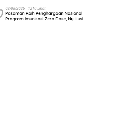
Transparansi dalam menjaga integritas
institusi Polri
0
03/08/2026
1210 Lihat
Pasaman Raih Penghargaan Nasional
Program Imunisasi Zero Dose, Ny. Lusi
Welly Suhery: Komitmen Percepat
Cakupan Imunisasi Antar Daerah Terbaik
di Indonesia