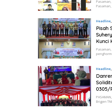
Pasaman, 
Pasaman, 
Headline
Pisah 
Suhery
Kunci
Pasaman, 
penghorma
Headline
Danrem
Solidi
0305/
PASAMAN, 
Brigjen TN