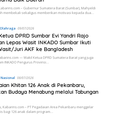
abarins.com – Gubernur Sumatera Barat (Sumbar), Mahyeldi
ah membekali sekaligus memberikan motivasi kepada dua…
Olahraga
09/07/2026
Ketua DPRD Sumbar Evi Yandri Rajo
n Lepas Wasit INKADO Sumbar Ikuti
Wasit/Juri AKF ke Bangladesh
abarins.com — Wakil Ketua DPRD Sumatera Barat yang juga
m INKADO Pengurus Provinsi…
,
Nasional
08/07/2026
ian Khitan 126 Anak di Pekanbaru,
kan Budaya Menabung melalui Tabungan
, Kabarins.com – PT Pegadaian Area Pekanbaru menggelar
tis bagi 126 anak dalam program…