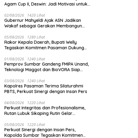
Agam Cup II, Deswin: Jadi Motivasi untuk
Berprestasi Lebih Baik
02/08/2026
1420 Lihat
Gubernur Mahyeldi Ajak ASN Jadikan
Wakaf sebagai Gerakan Membangun
Sumbar
05/08/2026
1280 Lihat
Rakor Kepala Daerah, Bupati Welly
Tegaskan Komitmen Pasaman Dukung
Percepatan Sertifikasi Halal
01/08/2026
1240 Lihat
Pemprov Sumbar Gandeng FMIPA Unand,
Teknologi Maggot dan BioVORA Siap
Diterapkan
03/08/2026
1240 Lihat
Kapolres Pasaman Terima Silaturahmi
PBTS, Perkuat Sinergi dengan Insan Pers
04/08/2026
1220 Lihat
Perkuat Integritas dan Profesionalisme,
Rutan Lubuk Sikaping Rutin Gelar
Penguatan Tugas Demi Tingkatkan
Kualitas Pelayanan
05/08/2026
1220 Lihat
Perkuat Sinergi dengan Insan Pers,
Kapolda Sumbar Tegaskan Komitmen