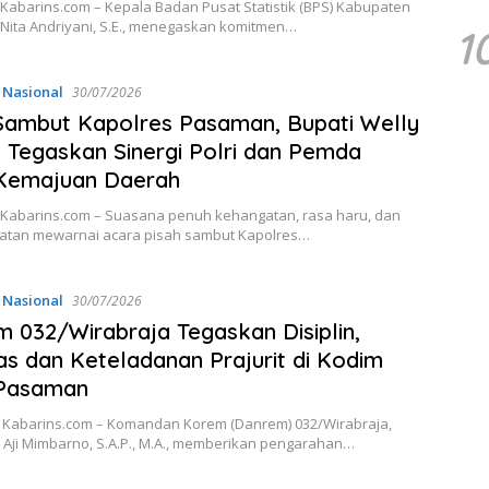
Kabarins.com – Kepala Badan Pusat Statistik (BPS) Kabupaten
Nita Andriyani, S.E., menegaskan komitmen…
1
,
Nasional
30/07/2026
Sambut Kapolres Pasaman, Bupati Welly
 Tegaskan Sinergi Polri dan Pemda
 Kemajuan Daerah
Kabarins.com – Suasana penuh kehangatan, rasa haru, dan
tan mewarnai acara pisah sambut Kapolres…
,
Nasional
30/07/2026
 032/Wirabraja Tegaskan Disiplin,
tas dan Keteladanan Prajurit di Kodim
Pasaman
Kabarins.com – Komandan Korem (Danrem) 032/Wirabraja,
I Aji Mimbarno, S.A.P., M.A., memberikan pengarahan…