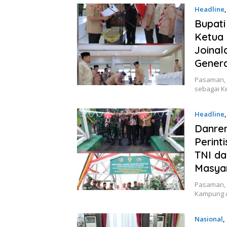
Headline
Bupati
Ketua
Joinal
Gener
Pasaman, 
sebagai K
Headline
Danre
Perint
TNI da
Masya
Pasaman, 
Kampung A
Nasional
,