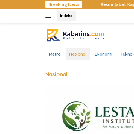
Langsung
Breaking News
Resmi Jabat Kapolsek Bonjol, IP
ke
konten
Indeks
Metro
Nasional
Ekonomi
Teknol
Nasional