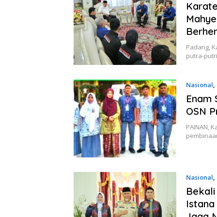
Karate
Mahyel
Berhen
Padang, K
putra-putr
Nasional
,
Enam 
OSN Pr
PAINAN, K
pembinaan
Nasional
,
Bekali
Istana
Jaga 