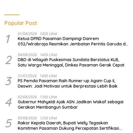
Popular Post
1
01/08/2026
1450 Lihat
Ketua DPRD Pasaman Dampingi Danrem
032/Wirabraja Resmikan Jembatan Perintis Garuda di
Tanah Kelahiran Tuanku Imam Bonjol
2
04/08/2026
1430 Lihat
DBD di Wilayah Puskesmas Sundata Berstatus KLB,
Satu Warga Meninggal, Dinkes Pasaman Gerak Cepat
3
31/07/2026
1400 Lihat
PS Pemda Pasaman Raih Runner-up Agam Cup II,
Deswin: Jadi Motivasi untuk Berprestasi Lebih Baik
4
02/08/2026
1390 Lihat
Gubernur Mahyeldi Ajak ASN Jadikan Wakaf sebagai
Gerakan Membangun Sumbar
5
05/08/2026
1250 Lihat
Rakor Kepala Daerah, Bupati Welly Tegaskan
Komitmen Pasaman Dukung Percepatan Sertifikasi