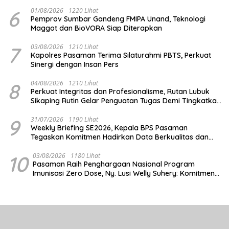
Halal
6
01/08/2026
1220 Lihat
Pemprov Sumbar Gandeng FMIPA Unand, Teknologi
Maggot dan BioVORA Siap Diterapkan
7
03/08/2026
1210 Lihat
Kapolres Pasaman Terima Silaturahmi PBTS, Perkuat
Sinergi dengan Insan Pers
8
04/08/2026
1210 Lihat
Perkuat Integritas dan Profesionalisme, Rutan Lubuk
Sikaping Rutin Gelar Penguatan Tugas Demi Tingkatkan
Kualitas Pelayanan
9
31/07/2026
1190 Lihat
Weekly Briefing SE2026, Kepala BPS Pasaman
Tegaskan Komitmen Hadirkan Data Berkualitas dan
Tepat Waktu
10
03/08/2026
1180 Lihat
Pasaman Raih Penghargaan Nasional Program
Imunisasi Zero Dose, Ny. Lusi Welly Suhery: Komitmen
Percepat Cakupan Imunisasi Antar Daerah Terbaik di
Indonesia