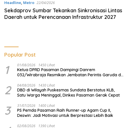
Headline
,
Metro
22/04/2026
Sekdaprov Sumbar Tekankan Sinkronisasi Lintas
Daerah untuk Perencanaan Infrastruktur 2027
Popular Post
1
01/08/2026
1450 Lihat
Ketua DPRD Pasaman Dampingi Danrem
032/Wirabraja Resmikan Jembatan Perintis Garuda di
Tanah Kelahiran Tuanku Imam Bonjol
2
04/08/2026
1430 Lihat
DBD di Wilayah Puskesmas Sundata Berstatus KLB,
Satu Warga Meninggal, Dinkes Pasaman Gerak Cepat
3
31/07/2026
1400 Lihat
PS Pemda Pasaman Raih Runner-up Agam Cup II,
Deswin: Jadi Motivasi untuk Berprestasi Lebih Baik
02/08/2026
1390 Lihat