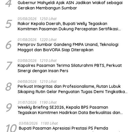
4
Gubernur Mahyeldi Ajak ASN Jadikan Wakaf sebagai
Gerakan Membangun Sumbar
5
05/08/2026
1250 Lihat
Rakor Kepala Daerah, Bupati Welly Tegaskan
Komitmen Pasaman Dukung Percepatan Sertifikasi
Halal
6
01/08/2026
1220 Lihat
Pemprov Sumbar Gandeng FMIPA Unand, Teknologi
Maggot dan BioVORA Siap Diterapkan
7
03/08/2026
1210 Lihat
Kapolres Pasaman Terima Silaturahmi PBTS, Perkuat
Sinergi dengan Insan Pers
8
04/08/2026
1210 Lihat
Perkuat Integritas dan Profesionalisme, Rutan Lubuk
Sikaping Rutin Gelar Penguatan Tugas Demi Tingkatkan
Kualitas Pelayanan
9
31/07/2026
1190 Lihat
Weekly Briefing SE2026, Kepala BPS Pasaman
Tegaskan Komitmen Hadirkan Data Berkualitas dan
Tepat Waktu
10
03/08/2026
1180 Lihat
Bupati Pasaman Apresiasi Prestasi PS Pemda