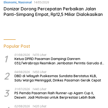
Ekonomi
,
Nasional
14/05/2026
Donizar Dorong Percepatan Perbaikan Jalan
Panti–Simpang Empat, Rp12,5 Miliar Dialokasikan
Popular Post
1
01/08/2026
1470 Lihat
Ketua DPRD Pasaman Dampingi Danrem
032/Wirabraja Resmikan Jembatan Perintis Garuda di
Tanah Kelahiran Tuanku Imam Bonjol
2
04/08/2026
1450 Lihat
DBD di Wilayah Puskesmas Sundata Berstatus KLB,
Satu Warga Meninggal, Dinkes Pasaman Gerak Cepat
3
31/07/2026
1440 Lihat
PS Pemda Pasaman Raih Runner-up Agam Cup II,
Deswin: Jadi Motivasi untuk Berprestasi Lebih Baik
02/08/2026
1420 Lihat