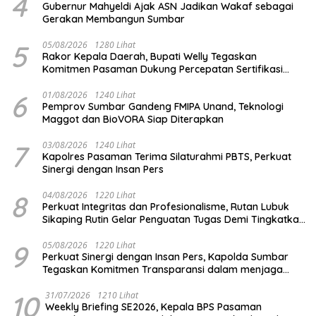
4
Gubernur Mahyeldi Ajak ASN Jadikan Wakaf sebagai
Gerakan Membangun Sumbar
5
05/08/2026
1280 Lihat
Rakor Kepala Daerah, Bupati Welly Tegaskan
Komitmen Pasaman Dukung Percepatan Sertifikasi
Halal
6
01/08/2026
1240 Lihat
Pemprov Sumbar Gandeng FMIPA Unand, Teknologi
Maggot dan BioVORA Siap Diterapkan
7
03/08/2026
1240 Lihat
Kapolres Pasaman Terima Silaturahmi PBTS, Perkuat
Sinergi dengan Insan Pers
8
04/08/2026
1220 Lihat
Perkuat Integritas dan Profesionalisme, Rutan Lubuk
Sikaping Rutin Gelar Penguatan Tugas Demi Tingkatkan
Kualitas Pelayanan
9
05/08/2026
1220 Lihat
Perkuat Sinergi dengan Insan Pers, Kapolda Sumbar
Tegaskan Komitmen Transparansi dalam menjaga
integritas institusi Polri
10
31/07/2026
1210 Lihat
Weekly Briefing SE2026, Kepala BPS Pasaman