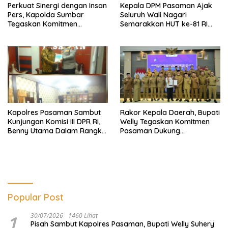
Perkuat Sinergi dengan Insan
Kepala DPM Pasaman Ajak
Pers, Kapolda Sumbar
Seluruh Wali Nagari
Tegaskan Komitmen
Semarakkan HUT ke-81 RI
Transparansi dalam
Melalui Peran Aktif PKAN
menjaga integritas institusi
Polri
Kapolres Pasaman Sambut
Rakor Kepala Daerah, Bupati
Kunjungan Komisi III DPR RI,
Welly Tegaskan Komitmen
Benny Utama Dalam Rangka
Pasaman Dukung
Sosialisasi Undang Undang
Percepatan Sertifikasi Halal
Popular Post
1
30/07/2026
1460 Lihat
Pisah Sambut Kapolres Pasaman, Bupati Welly Suhery