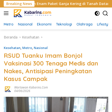
Langsung
muda dengan Enam Paket Ganja Kering di Tanah Datar
Breaking News
ke
konten
Metro
Nasional
Ekonomi
Teknologi
Olahraga
Lifestyle
Beranda
Kesehatan
Kesehatan
,
Metro
,
Nasional
RSUD Tuanku Imam Bonjol
Vaksinasi 300 Tenaga Medis dan
Nakes, Antisipasi Peningkatan
Kasus Campak
Wartawan Kabarins.com
04/06/2026