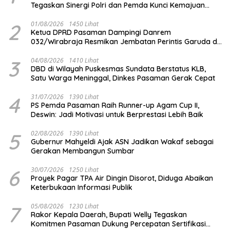
Tegaskan Sinergi Polri dan Pemda Kunci Kemajuan
Daerah
2
01/08/2026
1450 Lihat
Ketua DPRD Pasaman Dampingi Danrem
032/Wirabraja Resmikan Jembatan Perintis Garuda di
Tanah Kelahiran Tuanku Imam Bonjol
3
04/08/2026
1410 Lihat
DBD di Wilayah Puskesmas Sundata Berstatus KLB,
Satu Warga Meninggal, Dinkes Pasaman Gerak Cepat
4
31/07/2026
1390 Lihat
PS Pemda Pasaman Raih Runner-up Agam Cup II,
Deswin: Jadi Motivasi untuk Berprestasi Lebih Baik
5
02/08/2026
1390 Lihat
Gubernur Mahyeldi Ajak ASN Jadikan Wakaf sebagai
Gerakan Membangun Sumbar
6
30/07/2026
1250 Lihat
Proyek Pagar TPA Air Dingin Disorot, Diduga Abaikan
Keterbukaan Informasi Publik
7
05/08/2026
1230 Lihat
Rakor Kepala Daerah, Bupati Welly Tegaskan
Komitmen Pasaman Dukung Percepatan Sertifikasi