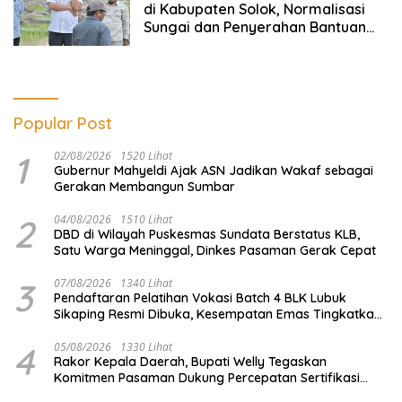
di Kabupaten Solok, Normalisasi
Sungai dan Penyerahan Bantuan
Menjadi Fokus Sekdaprov Sumbar
Popular Post
1
02/08/2026
1520 Lihat
Gubernur Mahyeldi Ajak ASN Jadikan Wakaf sebagai
Gerakan Membangun Sumbar
2
04/08/2026
1510 Lihat
DBD di Wilayah Puskesmas Sundata Berstatus KLB,
Satu Warga Meninggal, Dinkes Pasaman Gerak Cepat
3
07/08/2026
1340 Lihat
Pendaftaran Pelatihan Vokasi Batch 4 BLK Lubuk
Sikaping Resmi Dibuka, Kesempatan Emas Tingkatkan
Kompetensi dan Raih Sertifikat
4
05/08/2026
1330 Lihat
Rakor Kepala Daerah, Bupati Welly Tegaskan
Komitmen Pasaman Dukung Percepatan Sertifikasi
Halal