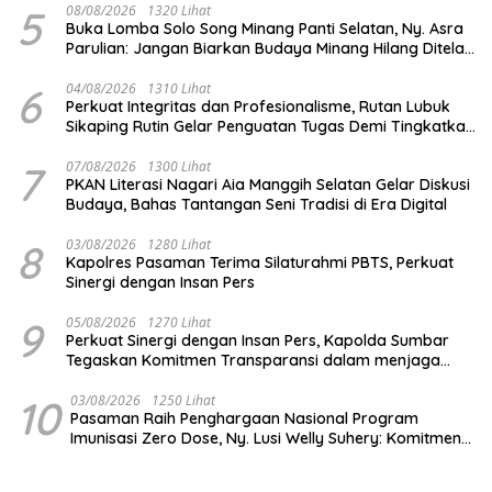
5
08/08/2026
1320 Lihat
Buka Lomba Solo Song Minang Panti Selatan, Ny. Asra
Parulian: Jangan Biarkan Budaya Minang Hilang Ditelan
Zaman
6
04/08/2026
1310 Lihat
Perkuat Integritas dan Profesionalisme, Rutan Lubuk
Sikaping Rutin Gelar Penguatan Tugas Demi Tingkatkan
Kualitas Pelayanan
7
07/08/2026
1300 Lihat
PKAN Literasi Nagari Aia Manggih Selatan Gelar Diskusi
Budaya, Bahas Tantangan Seni Tradisi di Era Digital
8
03/08/2026
1280 Lihat
Kapolres Pasaman Terima Silaturahmi PBTS, Perkuat
Sinergi dengan Insan Pers
9
05/08/2026
1270 Lihat
Perkuat Sinergi dengan Insan Pers, Kapolda Sumbar
Tegaskan Komitmen Transparansi dalam menjaga
integritas institusi Polri
10
03/08/2026
1250 Lihat
Pasaman Raih Penghargaan Nasional Program
Imunisasi Zero Dose, Ny. Lusi Welly Suhery: Komitmen
Percepat Cakupan Imunisasi Antar Daerah Terbaik di
Indonesia