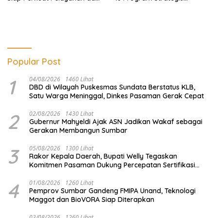
Kamtibmas di Tengah
Berjalan Sesuai Rencana
Masyarakat
Popular Post
1
04/08/2026
1460 Lihat
DBD di Wilayah Puskesmas Sundata Berstatus KLB,
Satu Warga Meninggal, Dinkes Pasaman Gerak Cepat
2
02/08/2026
1430 Lihat
Gubernur Mahyeldi Ajak ASN Jadikan Wakaf sebagai
Gerakan Membangun Sumbar
3
05/08/2026
1300 Lihat
Rakor Kepala Daerah, Bupati Welly Tegaskan
Komitmen Pasaman Dukung Percepatan Sertifikasi
Halal
4
01/08/2026
1260 Lihat
Pemprov Sumbar Gandeng FMIPA Unand, Teknologi
Maggot dan BioVORA Siap Diterapkan
03/08/2026
1260 Lihat