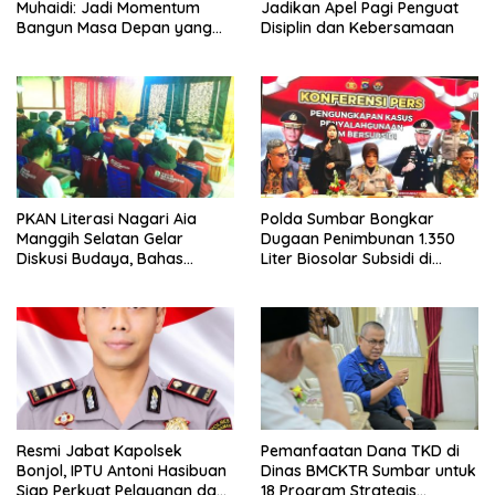
Muhaidi: Jadi Momentum
Jadikan Apel Pagi Penguat
Bangun Masa Depan yang
Disiplin dan Kebersamaan
Lebih Maju dan Berdaya
Saing
PKAN Literasi Nagari Aia
Polda Sumbar Bongkar
Manggih Selatan Gelar
Dugaan Penimbunan 1.350
Diskusi Budaya, Bahas
Liter Biosolar Subsidi di
Tantangan Seni Tradisi di Era
Padang, Satu Orang
Digital
Ditetapkan Tersangka
Resmi Jabat Kapolsek
Pemanfaatan Dana TKD di
Bonjol, IPTU Antoni Hasibuan
Dinas BMCKTR Sumbar untuk
Siap Perkuat Pelayanan dan
18 Program Strategis