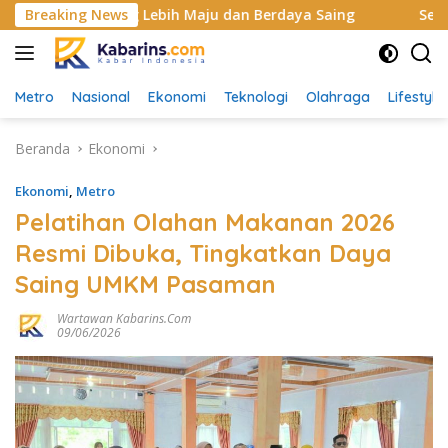
Langsung
n yang Lebih Maju dan Berdaya Saing
Breaking News
Sekretariat DPR
ke
konten
Metro
Nasional
Ekonomi
Teknologi
Olahraga
Lifestyle
Beranda
Ekonomi
Ekonomi
,
Metro
Pelatihan Olahan Makanan 2026
Resmi Dibuka, Tingkatkan Daya
Saing UMKM Pasaman
Wartawan Kabarins.com
09/06/2026