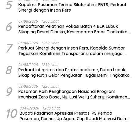
5
Kapolres Pasaman Terima Silaturahmi PBTS, Perkuat
Sinergi dengan Insan Pers
6
07/08/2026
1260 Lihat
Pendaftaran Pelatihan Vokasi Batch 4 BLK Lubuk
Sikaping Resmi Dibuka, Kesempatan Emas Tingkatkan
Kompetensi dan Raih Sertifikat
7
05/08/2026
1250 Lihat
Perkuat Sinergi dengan Insan Pers, Kapolda Sumbar
Tegaskan Komitmen Transparansi dalam menjaga
integritas institusi Polri
8
04/08/2026
1230 Lihat
Perkuat Integritas dan Profesionalisme, Rutan Lubuk
Sikaping Rutin Gelar Penguatan Tugas Demi Tingkatkan
Kualitas Pelayanan
9
03/08/2026
1220 Lihat
Pasaman Raih Penghargaan Nasional Program
Imunisasi Zero Dose, Ny. Lusi Welly Suhery: Komitmen
Percepat Cakupan Imunisasi Antar Daerah Terbaik di
Indonesia
10
03/08/2026
1200 Lihat
Bupati Pasaman Apresiasi Prestasi PS Pemda
Pasaman, Runner Up Agam Cup II Jadi Motivasi Raih
Prestasi Lebih Tinggi