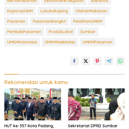
BeritaPasaman
EkonomiKerakyatan
kabarins
KoperasiUKM
Lubuksikaping
OlahanMakanan
Pasaman
PasamanBangkit
PelatihanUMKM
PemkabPasaman
ProdukLokal
Sumbar
UMKMIndonesia
UMKMNaikKelas
UMKMPasaman
Rekomendasi untuk kamu
HUT ke-357 Kota Padang,
Sekretariat DPRD Sumbar