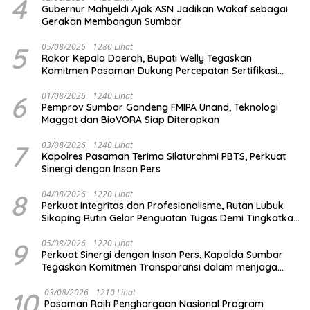
4
Gubernur Mahyeldi Ajak ASN Jadikan Wakaf sebagai
Gerakan Membangun Sumbar
5
05/08/2026
1280 Lihat
Rakor Kepala Daerah, Bupati Welly Tegaskan
Komitmen Pasaman Dukung Percepatan Sertifikasi
Halal
6
01/08/2026
1240 Lihat
Pemprov Sumbar Gandeng FMIPA Unand, Teknologi
Maggot dan BioVORA Siap Diterapkan
7
03/08/2026
1240 Lihat
Kapolres Pasaman Terima Silaturahmi PBTS, Perkuat
Sinergi dengan Insan Pers
8
04/08/2026
1220 Lihat
Perkuat Integritas dan Profesionalisme, Rutan Lubuk
Sikaping Rutin Gelar Penguatan Tugas Demi Tingkatkan
Kualitas Pelayanan
9
05/08/2026
1220 Lihat
Perkuat Sinergi dengan Insan Pers, Kapolda Sumbar
Tegaskan Komitmen Transparansi dalam menjaga
integritas institusi Polri
10
03/08/2026
1210 Lihat
Pasaman Raih Penghargaan Nasional Program