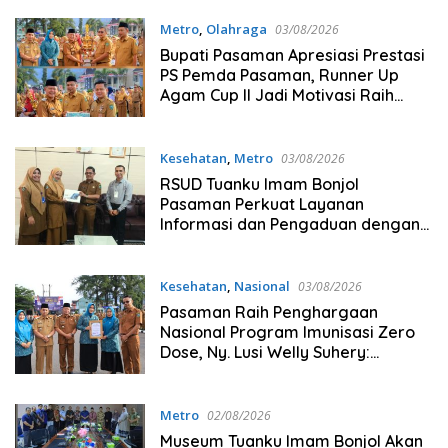
Metro
,
Olahraga
03/08/2026
Bupati Pasaman Apresiasi Prestasi
PS Pemda Pasaman, Runner Up
Agam Cup II Jadi Motivasi Raih
Prestasi Lebih Tinggi
Kesehatan
,
Metro
03/08/2026
RSUD Tuanku Imam Bonjol
Pasaman Perkuat Layanan
Informasi dan Pengaduan dengan
Dukungan Tablet dari BSI
Kesehatan
,
Nasional
03/08/2026
Pasaman Raih Penghargaan
Nasional Program Imunisasi Zero
Dose, Ny. Lusi Welly Suhery:
Komitmen Percepat Cakupan
Imunisasi Antar Daerah Terbaik di
Indonesia
Metro
02/08/2026
Museum Tuanku Imam Bonjol Akan