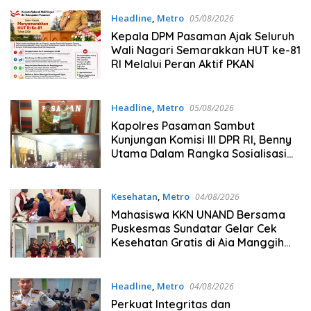
Sesama
Headline
,
Metro
05/08/2026
Kepala DPM Pasaman Ajak Seluruh
Wali Nagari Semarakkan HUT ke-81
RI Melalui Peran Aktif PKAN
Headline
,
Metro
05/08/2026
Kapolres Pasaman Sambut
Kunjungan Komisi III DPR RI, Benny
Utama Dalam Rangka Sosialisasi
Undang Undang
Kesehatan
,
Metro
04/08/2026
Mahasiswa KKN UNAND Bersama
Puskesmas Sundatar Gelar Cek
Kesehatan Gratis di Aia Manggih
Selatan, Dorong Deteksi Dini
Hipertensi dan Diabetes
Headline
,
Metro
04/08/2026
Perkuat Integritas dan