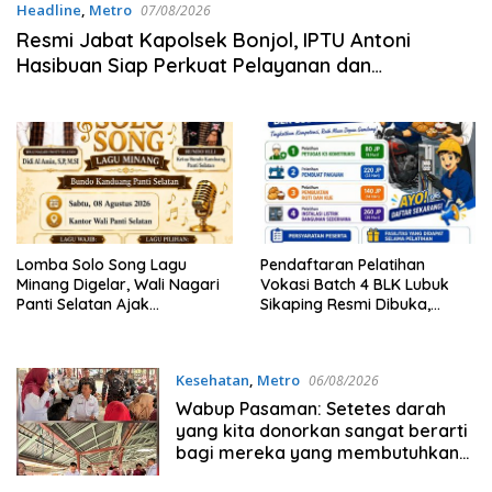
Headline
,
Metro
07/08/2026
Resmi Jabat Kapolsek Bonjol, IPTU Antoni
Hasibuan Siap Perkuat Pelayanan dan
Kamtibmas di Tengah Masyarakat
Lomba Solo Song Lagu
Pendaftaran Pelatihan
Minang Digelar, Wali Nagari
Vokasi Batch 4 BLK Lubuk
Panti Selatan Ajak
Sikaping Resmi Dibuka,
Masyarakat Lestarikan Seni
Kesempatan Emas
dan Budaya Minangkabau
Tingkatkan Kompetensi dan
Raih Sertifikat
Kesehatan
,
Metro
06/08/2026
Wabup Pasaman: Setetes darah
yang kita donorkan sangat berarti
bagi mereka yang membutuhkan
Dan Menyelamatkan Nyawa