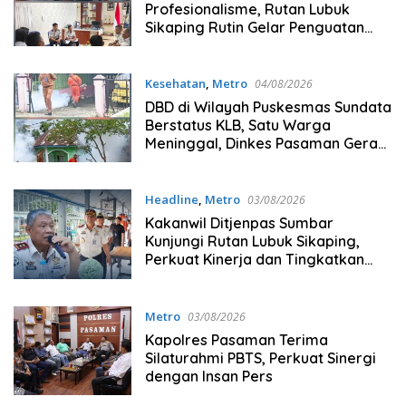
Profesionalisme, Rutan Lubuk
Sikaping Rutin Gelar Penguatan
Tugas Demi Tingkatkan Kualitas
Pelayanan
Kesehatan
,
Metro
04/08/2026
DBD di Wilayah Puskesmas Sundata
Berstatus KLB, Satu Warga
Meninggal, Dinkes Pasaman Gerak
Cepat
Headline
,
Metro
03/08/2026
Kakanwil Ditjenpas Sumbar
Kunjungi Rutan Lubuk Sikaping,
Perkuat Kinerja dan Tingkatkan
Kualitas Pelayanan
Pemasyarakatan
Metro
03/08/2026
Kapolres Pasaman Terima
Silaturahmi PBTS, Perkuat Sinergi
dengan Insan Pers