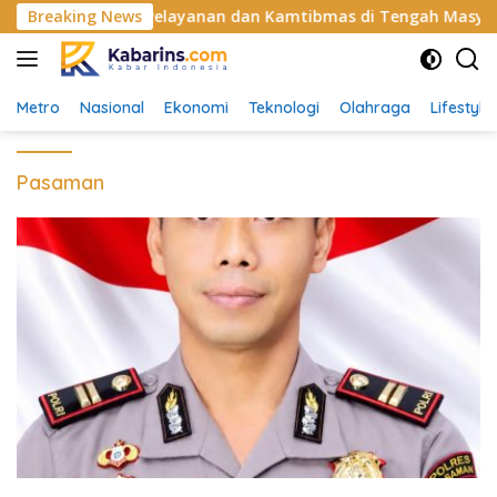
Langsung
 Siap Perkuat Pelayanan dan Kamtibmas di Tengah Masyarakat
Breaking News
ke
konten
Metro
Nasional
Ekonomi
Teknologi
Olahraga
Lifestyle
Pasaman