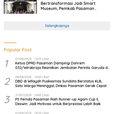
Bertransformasi Jadi Smart
Museum, Pemkab Pasaman
Siapkan Wisata Sejarah Berkelas
Nasional
Selengkapnya
Popular Post
1
01/08/2026
1470 Lihat
Ketua DPRD Pasaman Dampingi Danrem
032/Wirabraja Resmikan Jembatan Perintis Garuda di
Tanah Kelahiran Tuanku Imam Bonjol
2
04/08/2026
1450 Lihat
DBD di Wilayah Puskesmas Sundata Berstatus KLB,
Satu Warga Meninggal, Dinkes Pasaman Gerak Cepat
3
31/07/2026
1440 Lihat
PS Pemda Pasaman Raih Runner-up Agam Cup II,
Deswin: Jadi Motivasi untuk Berprestasi Lebih Baik
02/08/2026
1420 Lihat