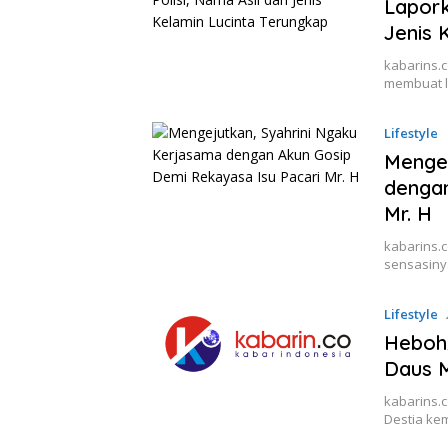
Lapork
Jenis 
kabarins.c
membuat l
Lifestyle
Mengej
dengan
Mr. H
kabarins.c
sensasiny
Lifestyle
Heboh,
Daus M
kabarins.
Destia kem