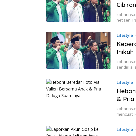
Cibiran
kabarins.
netizen. 
Lifestyle
Keperg
Inikah
kabarins.c
sendiri al
Lifestyle
Heboh!
& Pria
kabarins.
mencuat. 
Lifestyle