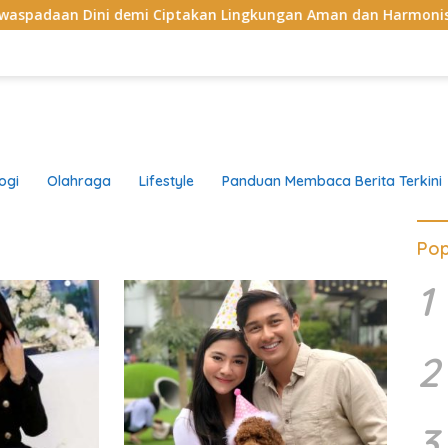
 Dini demi Ciptakan Lingkungan Aman dan Harmonis
K
ogi
Olahraga
Lifestyle
Panduan Membaca Berita Terkini
Pop
1
2
3