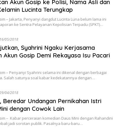
an Akun Gosip ke Polisi, Nama Asli dan
Kelamin Lucinta Terungkap
om – Jakarta, Penyanyi dangdut Lucinta Luna belum lama ini
aporan ke Sentra Pelayanan Kepolisian Terpadu (SPKT)…
16/05/2018
utkan, Syahrini Ngaku Kerjasama
 Akun Gosip Demi Rekayasa Isu Pacari
om – Penyanyi Syahrini selama ini dikenal dengan berbagai
a. Salah satunya soal kabar kedekatannya dengan…
29/04/2018
 Beredar Undangan Pernikahan Istri
ini dengan Cowok Lain
com – Kabar perceraian komedian Daus Mini dengan Rahandini
bali jadi sorotan publik. Pasalnya baru-baru…