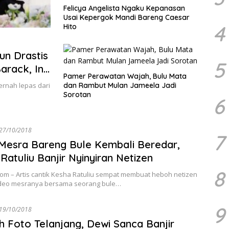
Felicya Angelista Ngaku Kepanasan
Usai Kepergok Mandi Bareng Caesar
4
Hito
un Drastis
5
rack, Ini
Pamer Perawatan Wajah, Bulu Mata
ernah lepas dari
dan Rambut Mulan Jameela Jadi
Sorotan
6
27/10/2018
7
Mesra Bareng Bule Kembali Beredar,
Ratuliu Banjir Nyinyiran Netizen
8
com – Artis cantik Kesha Ratuliu sempat membuat heboh netizen
ideo mesranya bersama seorang bule…
9
19/10/2018
 Foto Telanjang, Dewi Sanca Banjir