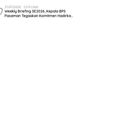
Transparansi dalam menjaga integritas
institusi Polri
0
31/07/2026
1210 Lihat
Weekly Briefing SE2026, Kepala BPS
Pasaman Tegaskan Komitmen Hadirkan
Data Berkualitas dan Tepat Waktu