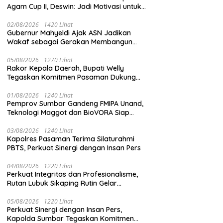
Agam Cup II, Deswin: Jadi Motivasi untuk
Berprestasi Lebih Baik
02/08/2026
1420 Lihat
Gubernur Mahyeldi Ajak ASN Jadikan
Wakaf sebagai Gerakan Membangun
Sumbar
05/08/2026
1270 Lihat
Rakor Kepala Daerah, Bupati Welly
Tegaskan Komitmen Pasaman Dukung
Percepatan Sertifikasi Halal
01/08/2026
1240 Lihat
Pemprov Sumbar Gandeng FMIPA Unand,
Teknologi Maggot dan BioVORA Siap
Diterapkan
03/08/2026
1240 Lihat
Kapolres Pasaman Terima Silaturahmi
PBTS, Perkuat Sinergi dengan Insan Pers
04/08/2026
1220 Lihat
Perkuat Integritas dan Profesionalisme,
Rutan Lubuk Sikaping Rutin Gelar
Penguatan Tugas Demi Tingkatkan
Kualitas Pelayanan
05/08/2026
1220 Lihat
Perkuat Sinergi dengan Insan Pers,
Kapolda Sumbar Tegaskan Komitmen