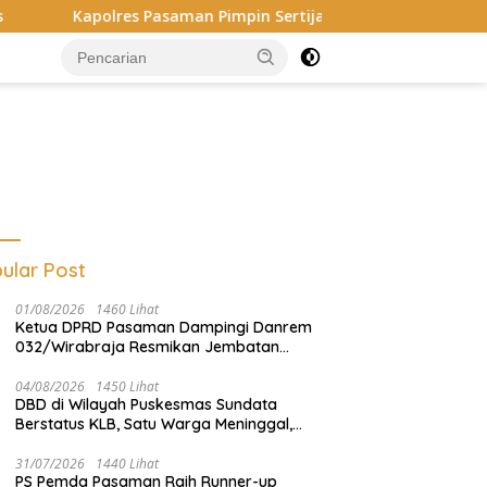
apolres Pasaman Pimpin Sertijab Sejumlah Pejabat Utama, Perku
ular Post
01/08/2026
1460 Lihat
Ketua DPRD Pasaman Dampingi Danrem
032/Wirabraja Resmikan Jembatan
Perintis Garuda di Tanah Kelahiran
Tuanku Imam Bonjol
04/08/2026
1450 Lihat
DBD di Wilayah Puskesmas Sundata
Berstatus KLB, Satu Warga Meninggal,
Dinkes Pasaman Gerak Cepat
31/07/2026
1440 Lihat
PS Pemda Pasaman Raih Runner-up