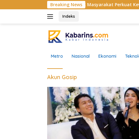
Langsung
a DPRD Sumbar Muhidi Ajak Masyarakat Perkuat Kewaspadaan
Breaking News
ke
konten
Indeks
Metro
Nasional
Ekonomi
Teknol
Akun Gosip