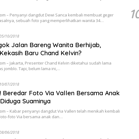
1
com – Penyanyi dangdut Dewi Sanca kembali membuat geger
Pasalnya, sebuah foto yang memperlihatkan wanita 34…
05/10/2018
ok Jalan Bareng Wanita Berhijab,
 Kekasih Baru Chand Kelvin?
om – Jakarta, Presenter Chand Kelvin diketahui sudah lama
ias jomblo. Tapi, belum lama ini,…
10/07/2018
 Beredar Foto Via Vallen Bersama Anak
 Diduga Suaminya
com – Kabar penyanyi dangdut Via Vallen telah menikah kembali
Foto-foto Via bersama anak dan…
08/06/2018