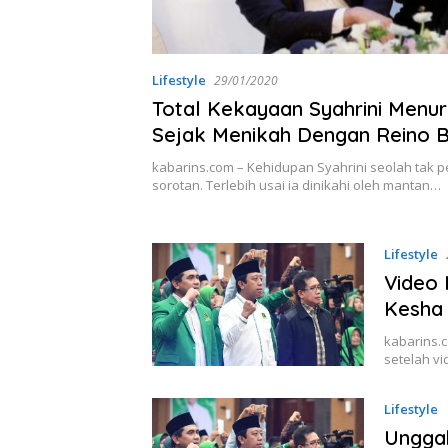
Lifestyle
29/01/2020
Total Kekayaan Syahrini Menur
Sejak Menikah Dengan Reino Ba
Buktinya
kabarins.com – Kehidupan Syahrini seolah tak p
sorotan. Terlebih usai ia dinikahi oleh mantan…
Lifestyle
Video 
Kesha 
kabarins.
setelah v
Lifestyle
Unggah