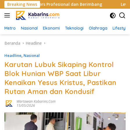
Langsung
TS, Dorong Pers Profesional dan Berimbang
Breaking News
Lewat Sospe
ke
konten
Metro
Nasional
Ekonomi
Teknologi
Olahraga
Lifestyle
Beranda
Headline
Headline
,
Nasional
Karutan Lubuk Sikaping Kontrol
Blok Hunian WBP Saat Libur
Kenaikan Yesus Kristus, Pastikan
Rutan Aman dan Kondusif
Wartawan Kabarins.com
15/05/2026