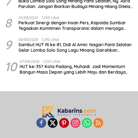
7
Buka Lomba Solo Song Minang Panti Selatan, Ny. Asra
Parulian: Jangan Biarkan Budaya Minang Hilang Ditelan
Zaman
8
05/08/2026
1290 Lihat
Perkuat Sinergi dengan Insan Pers, Kapolda Sumbar
Tegaskan Komitmen Transparansi dalam menjaga
integritas institusi Polri
9
08/08/2026
1290 Lihat
Sambut HUT RI ke-81, Didi Al Amin: Nagari Panti Selatan
Gelar Lomba Solo Song Lagu Minang Gairahkan
Budaya dan Ekonomi Kreatif
10
07/08/2026
1250 Lihat
HUT ke-357 Kota Padang, Muhaidi: Jadi Momentum
Bangun Masa Depan yang Lebih Maju dan Berdaya
Saing