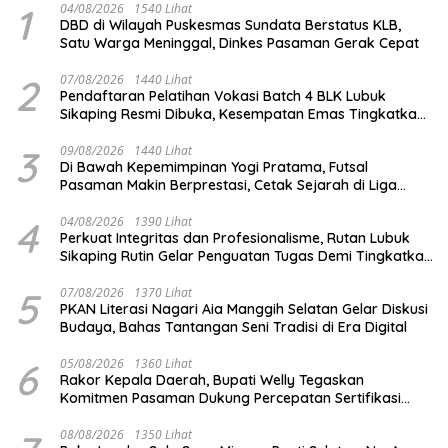
1
04/08/2026
1540 Lihat
DBD di Wilayah Puskesmas Sundata Berstatus KLB,
Satu Warga Meninggal, Dinkes Pasaman Gerak Cepat
2
07/08/2026
1440 Lihat
Pendaftaran Pelatihan Vokasi Batch 4 BLK Lubuk
Sikaping Resmi Dibuka, Kesempatan Emas Tingkatkan
Kompetensi dan Raih Sertifikat
3
09/08/2026
1440 Lihat
Di Bawah Kepemimpinan Yogi Pratama, Futsal
Pasaman Makin Berprestasi, Cetak Sejarah di Liga
Nusantara Regional Sumbar 2026
4
04/08/2026
1390 Lihat
Perkuat Integritas dan Profesionalisme, Rutan Lubuk
Sikaping Rutin Gelar Penguatan Tugas Demi Tingkatkan
Kualitas Pelayanan
5
07/08/2026
1370 Lihat
PKAN Literasi Nagari Aia Manggih Selatan Gelar Diskusi
Budaya, Bahas Tantangan Seni Tradisi di Era Digital
6
05/08/2026
1360 Lihat
Rakor Kepala Daerah, Bupati Welly Tegaskan
Komitmen Pasaman Dukung Percepatan Sertifikasi
Halal
08/08/2026
1350 Lihat