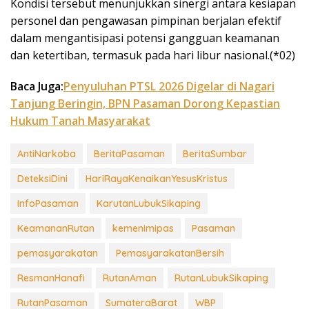
Kondisi tersebut menunjukkan sinergi antara kesiapan
personel dan pengawasan pimpinan berjalan efektif
dalam mengantisipasi potensi gangguan keamanan
dan ketertiban, termasuk pada hari libur nasional.(*02)
Baca Juga:
Penyuluhan PTSL 2026 Digelar di Nagari
Tanjung Beringin, BPN Pasaman Dorong Kepastian
Hukum Tanah Masyarakat
AntiNarkoba
BeritaPasaman
BeritaSumbar
DeteksiDini
HariRayaKenaikanYesusKristus
InfoPasaman
KarutanLubukSikaping
KeamananRutan
kemenimipas
Pasaman
pemasyarakatan
PemasyarakatanBersih
ResmanHanafi
RutanAman
RutanLubukSikaping
RutanPasaman
SumateraBarat
WBP