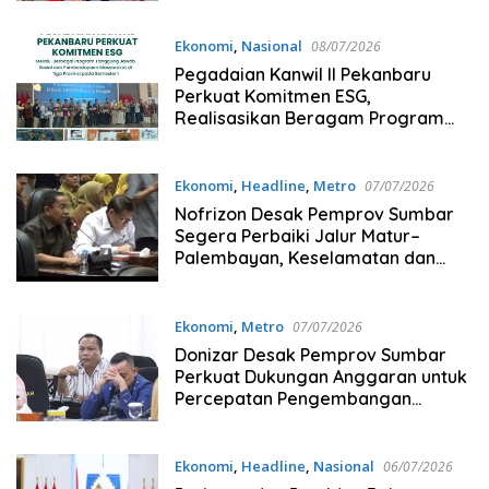
Ekonomi
,
Nasional
08/07/2026
Pegadaian Kanwil II Pekanbaru
Perkuat Komitmen ESG,
Realisasikan Beragam Program
Sosial dan Pemberdayaan di Riau,
Sumbar, dan Kepri
Ekonomi
,
Headline
,
Metro
07/07/2026
Nofrizon Desak Pemprov Sumbar
Segera Perbaiki Jalur Matur–
Palembayan, Keselamatan dan
Ekonomi Masyarakat
Dipertaruhkan
Ekonomi
,
Metro
07/07/2026
Donizar Desak Pemprov Sumbar
Perkuat Dukungan Anggaran untuk
Percepatan Pengembangan
Destinasi Wisata
Ekonomi
,
Headline
,
Nasional
06/07/2026