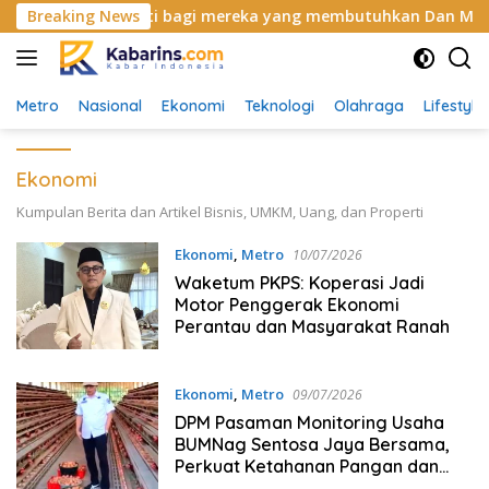
Langsung
n sangat berarti bagi mereka yang membutuhkan Dan Menyel
Breaking News
ke
konten
Metro
Nasional
Ekonomi
Teknologi
Olahraga
Lifestyle
Ekonomi
Kumpulan Berita dan Artikel Bisnis, UMKM, Uang, dan Properti
Ekonomi
,
Metro
10/07/2026
Waketum PKPS: Koperasi Jadi
Motor Penggerak Ekonomi
Perantau dan Masyarakat Ranah
Ekonomi
,
Metro
09/07/2026
DPM Pasaman Monitoring Usaha
BUMNag Sentosa Jaya Bersama,
Perkuat Ketahanan Pangan dan
Ekonomi Nagari