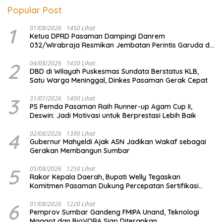
Popular Post
1
01/08/2026
1450 Lihat
Ketua DPRD Pasaman Dampingi Danrem
032/Wirabraja Resmikan Jembatan Perintis Garuda di
Tanah Kelahiran Tuanku Imam Bonjol
2
04/08/2026
1430 Lihat
DBD di Wilayah Puskesmas Sundata Berstatus KLB,
Satu Warga Meninggal, Dinkes Pasaman Gerak Cepat
3
31/07/2026
1400 Lihat
PS Pemda Pasaman Raih Runner-up Agam Cup II,
Deswin: Jadi Motivasi untuk Berprestasi Lebih Baik
4
02/08/2026
1390 Lihat
Gubernur Mahyeldi Ajak ASN Jadikan Wakaf sebagai
Gerakan Membangun Sumbar
5
05/08/2026
1250 Lihat
Rakor Kepala Daerah, Bupati Welly Tegaskan
Komitmen Pasaman Dukung Percepatan Sertifikasi
Halal
6
01/08/2026
1220 Lihat
Pemprov Sumbar Gandeng FMIPA Unand, Teknologi
Maggot dan BioVORA Siap Diterapkan