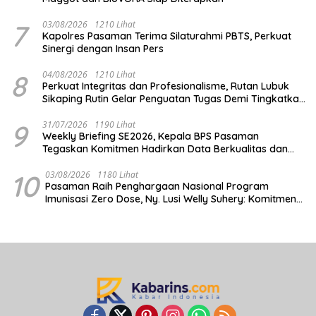
7
03/08/2026
1210 Lihat
Kapolres Pasaman Terima Silaturahmi PBTS, Perkuat
Sinergi dengan Insan Pers
8
04/08/2026
1210 Lihat
Perkuat Integritas dan Profesionalisme, Rutan Lubuk
Sikaping Rutin Gelar Penguatan Tugas Demi Tingkatkan
Kualitas Pelayanan
9
31/07/2026
1190 Lihat
Weekly Briefing SE2026, Kepala BPS Pasaman
Tegaskan Komitmen Hadirkan Data Berkualitas dan
Tepat Waktu
10
03/08/2026
1180 Lihat
Pasaman Raih Penghargaan Nasional Program
Imunisasi Zero Dose, Ny. Lusi Welly Suhery: Komitmen
Percepat Cakupan Imunisasi Antar Daerah Terbaik di
Indonesia