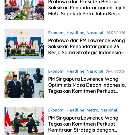
Prabowo dan Presiden Belarus
Saksikan Penandatanganan Tujuh
MoU, Sepakati Peta Jalan Kerja
Sama 2026–2030
Ekonomi
,
Headline
,
Nasional
06/07/2026
Prabowo dan PM Lawrence Wong
Saksikan Penandatanganan 26
Kerja Sama Strategis Indonesia–
Singapura
Ekonomi
,
Headline
,
Nasional
06/07/2026
PM Singapura Lawrence Wong
Optimistis Masa Depan Indonesia,
Tegaskan Komitmen Perkuat
Investasi dan Kemitraan
Ekonomi
,
Headline
,
Metro
,
Nasional
06/07/2026
PM Singapura Lawrence Wong
Tegaskan Komitmen Perkuat
Kemitraan Strategis dengan