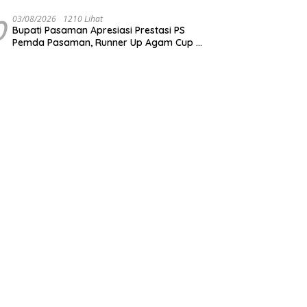
Welly Suhery: Komitmen Percepat
Cakupan Imunisasi Antar Daerah Terbaik
0
03/08/2026
1210 Lihat
Bupati Pasaman Apresiasi Prestasi PS
di Indonesia
Pemda Pasaman, Runner Up Agam Cup II
Jadi Motivasi Raih Prestasi Lebih Tinggi