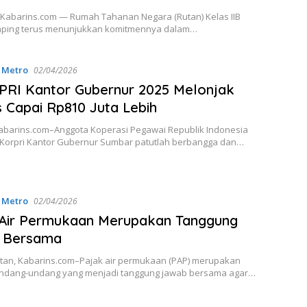
Kabarins.com — Rumah Tahanan Negara (Rutan) Kelas IIB
aping terus menunjukkan komitmennya dalam…
,
Metro
02/04/2026
RI Kantor Gubernur 2025 Melonjak
s Capai Rp810 Juta Lebih
abarins.com–Anggota Koperasi Pegawai Republik Indonesia
it Korpri Kantor Gubernur Sumbar patutlah berbangga dan…
,
Metro
02/04/2026
 Air Permukaan Merupakan Tanggung
 Bersama
atan, Kabarins.com–Pajak air permukaan (PAP) merupakan
dang-undang yang menjadi tanggung jawab bersama agar…