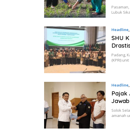
Pasaman, 
Lubuk Sik
Headline
SHU KP
Drasti
Padang, K
(KPRI) un
Headline
Pajak
Jawab
Solok Sel
amanah un