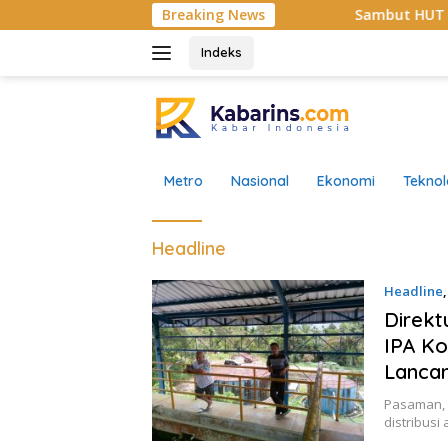
Langsung
Breaking News
Sambut HUT RI ke-81, Didi
ke
konten
Indeks
Metro
Nasional
Ekonomi
Teknol
Headline
Headline
Direkt
IPA Ko
Lancar
Pasaman, 
distribusi