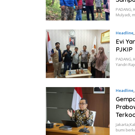
PADANG, K
Mulyadi, 
Headline
Evi Ya
PJKIP 
PADANG, K
Yandri Ra
Headline
Gempa 
Prabow
Terkoo
Jakarta,K
bumi berk