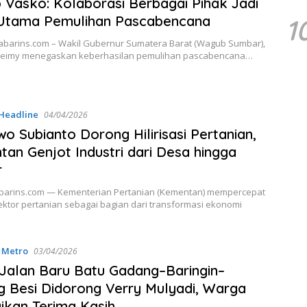
Vasko: Kolaborasi Berbagai Pihak Jadi
 Utama Pemulihan Pascabencana
1
abarins.com – Wakil Gubernur Sumatera Barat (Wagub Sumbar),
eimy menegaskan keberhasilan pemulihan pascabencana…
Headline
04/04/2026
o Subianto Dorong Hilirisasi Pertanian,
an Genjot Industri dari Desa hingga
r
abarins.com — Kementerian Pertanian (Kementan) mempercepat
 sektor pertanian sebagai bagian dari transformasi ekonomi
,
Metro
03/04/2026
Jalan Baru Batu Gadang–Baringin–
 Besi Didorong Verry Mulyadi, Warga
kan Terima Kasih