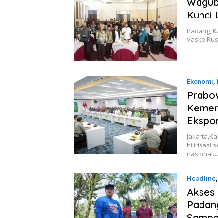
Wagub 
Kunci
Padang, K
Vasko Rus
Ekonomi
,
Prabow
Kement
Ekspo
Jakarta,K
hilirisasi
nasional…
Headline
Akses 
Padang
Sampai