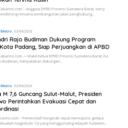
abarins.com – Anggota DPRD Provinsi Sumatera Barat, Verry
mendorong rencana pembangunan jalan penghubung…
,
Metro
03/04/2026
ndri Rajo Budiman Dukung Program
Kota Padang, Siap Perjuangkan di APBD
abarins.com — Wakil Ketua DPRD Provinsi Sumatera Barat, Evi
jo Budiman, menyatakan dukungan…
,
Metro
03/04/2026
M 7,6 Guncang Sulut-Malut, Presiden
o Perintahkan Evakuasi Cepat dan
rdinasi
abarins.com – Pemerintah bergerak cepat merespons gempa
ekuatan magnitudo 7,6 yang mengguncang wilayah Sulawesi…