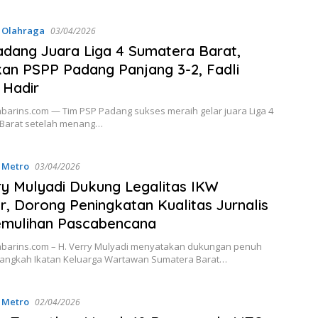
,
Olahraga
03/04/2026
dang Juara Liga 4 Sumatera Barat,
an PSPP Padang Panjang 3-2, Fadli
 Hadir
barins.com — Tim PSP Padang sukses meraih gelar juara Liga 4
Barat setelah menang…
,
Metro
03/04/2026
ry Mulyadi Dukung Legalitas IKW
, Dorong Peningkatan Kualitas Jurnalis
emulihan Pascabencana
barins.com – H. Verry Mulyadi menyatakan dukungan penuh
langkah Ikatan Keluarga Wartawan Sumatera Barat…
,
Metro
02/04/2026