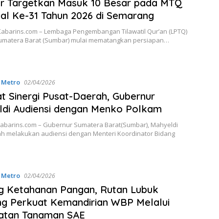
r Targetkan Masuk 10 Besar pada MTQ
al Ke-31 Tahun 2026 di Semarang
abarins.com – Lembaga Pengembangan Tilawatil Qur’an (LPTQ)
Sumatera Barat (Sumbar) mulai mematangkan persiapan…
,
Metro
02/04/2026
t Sinergi Pusat-Daerah, Gubernur
di Audiensi dengan Menko Polkam
Kabarins.com – Gubernur Sumatera Barat(Sumbar), Mahyeldi
ah melakukan audiensi dengan Menteri Koordinator Bidang
,
Metro
02/04/2026
g Ketahanan Pangan, Rutan Lubuk
ng Perkuat Kemandirian WBP Melalui
atan Tanaman SAE