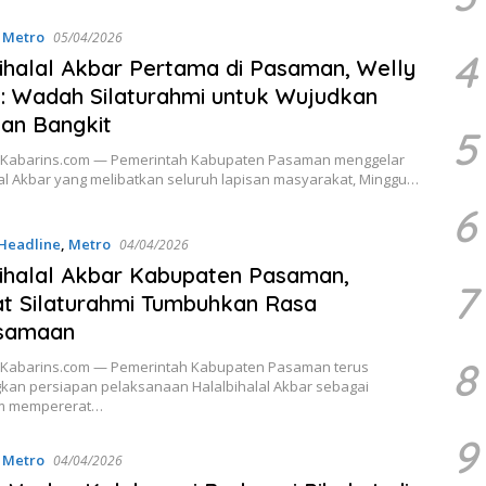
,
Metro
05/04/2026
4
ihalal Akbar Pertama di Pasaman, Welly
: Wadah Silaturahmi untuk Wujudkan
an Bangkit
5
Kabarins.com — Pemerintah Kabupaten Pasaman menggelar
lal Akbar yang melibatkan seluruh lapisan masyarakat, Minggu…
6
Headline
,
Metro
04/04/2026
ihalal Akbar Kabupaten Pasaman,
7
t Silaturahmi Tumbuhkan Rasa
samaan
8
Kabarins.com — Pemerintah Kabupaten Pasaman terus
an persiapan pelaksanaan Halalbihalal Akbar sebagai
 mempererat…
9
,
Metro
04/04/2026