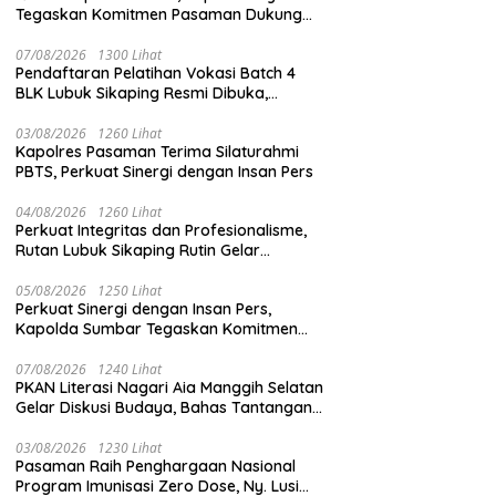
Tegaskan Komitmen Pasaman Dukung
Percepatan Sertifikasi Halal
07/08/2026
1300 Lihat
Pendaftaran Pelatihan Vokasi Batch 4
BLK Lubuk Sikaping Resmi Dibuka,
Kesempatan Emas Tingkatkan
Kompetensi dan Raih Sertifikat
03/08/2026
1260 Lihat
Kapolres Pasaman Terima Silaturahmi
PBTS, Perkuat Sinergi dengan Insan Pers
04/08/2026
1260 Lihat
Perkuat Integritas dan Profesionalisme,
Rutan Lubuk Sikaping Rutin Gelar
Penguatan Tugas Demi Tingkatkan
Kualitas Pelayanan
05/08/2026
1250 Lihat
Perkuat Sinergi dengan Insan Pers,
Kapolda Sumbar Tegaskan Komitmen
Transparansi dalam menjaga integritas
institusi Polri
07/08/2026
1240 Lihat
PKAN Literasi Nagari Aia Manggih Selatan
Gelar Diskusi Budaya, Bahas Tantangan
Seni Tradisi di Era Digital
03/08/2026
1230 Lihat
Pasaman Raih Penghargaan Nasional
Program Imunisasi Zero Dose, Ny. Lusi