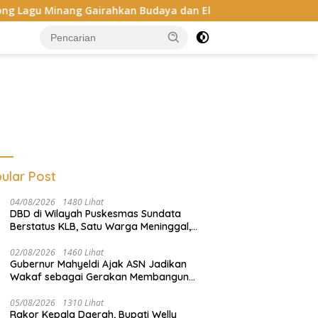
nang Gairahkan Budaya dan Ekonomi Kreatif
Buka Lomba
ular Post
04/08/2026
1480 Lihat
DBD di Wilayah Puskesmas Sundata
Berstatus KLB, Satu Warga Meninggal,
Dinkes Pasaman Gerak Cepat
02/08/2026
1460 Lihat
Gubernur Mahyeldi Ajak ASN Jadikan
Wakaf sebagai Gerakan Membangun
Sumbar
05/08/2026
1310 Lihat
Rakor Kepala Daerah, Bupati Welly