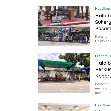
Headline
Halalb
Suhery
Pasam
Pasaman, 
Halalbiha
Ekonomi
,
Halalb
Perkua
Keber
Pasaman, 
mematangk
momentum
Headline