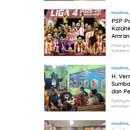
Headline
PSP Pa
Kalahk
Amran
Padang,Ka
Sumatera 
Headline
H. Ver
Sumbar
dan P
Padang,Ka
terhadap 
Headline