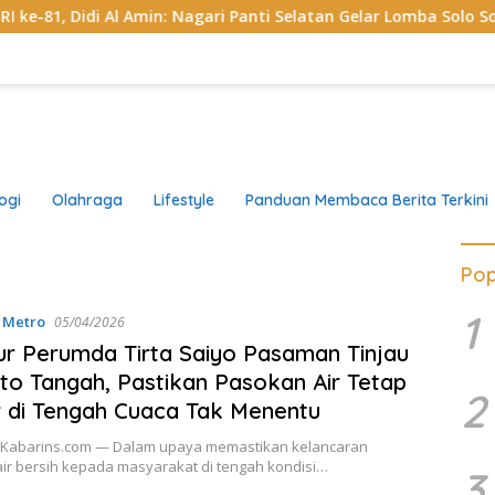
 Al Amin: Nagari Panti Selatan Gelar Lomba Solo Song Lagu Mi
ogi
Olahraga
Lifestyle
Panduan Membaca Berita Terkini
Pop
1
,
Metro
05/04/2026
ur Perumda Tirta Saiyo Pasaman Tinjau
to Tangah, Pastikan Pasokan Air Tetap
2
 di Tengah Cuaca Tak Menentu
Kabarins.com — Dalam upaya memastikan kelancaran
 air bersih kepada masyarakat di tengah kondisi…
3