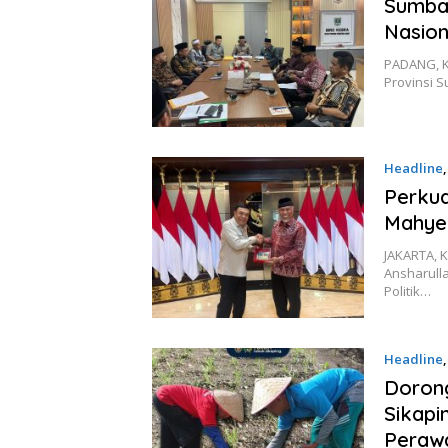
Sumba
Nasion
PADANG, K
Provinsi 
Headline
Perkua
Mahyel
JAKARTA, 
Ansharull
Politik…
Headline
Doron
Sikapi
Peraw